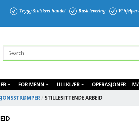
Trygg & diskret handel
Rask levering
Vi hjelper
Search
NER
FOR MENN
ULLKLÆR
OPERASJONER
MA
SJONSSTRØMPER
/
STILLESITTENDE ARBEID
EID