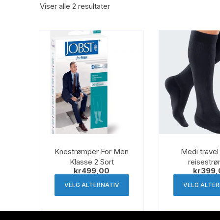
Viser alle 2 resultater
Knestrømper For Men
Medi travel
Klasse 2 Sort
reisestr
kr
499,00
kr
399,
Dette
VELG ALTERNATIV
VELG ALTE
produktet
har
flere