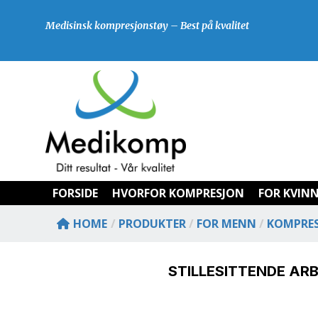
Skip
to
Medisinsk kompresjonstøy – Best på kvalitet
content
FORSIDE
HVORFOR KOMPRESJON
FOR KVIN
HOME
/
PRODUKTER
/
FOR MENN
/
KOMPRE
STILLESITTENDE ARB