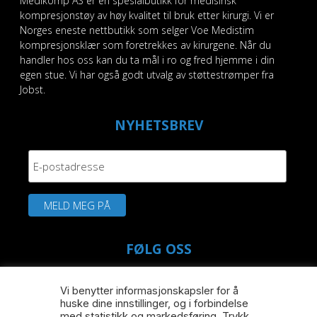
Medikomp AS er en spesialbutikk for medisinsk
produktsiden
kompresjonstøy av høy kvalitet til bruk etter kirurgi. Vi er
Norges eneste nettbutikk som selger Voe Medistim
kompresjonsklær som foretrekkes av kirurgene. Når du
handler hos oss kan du ta mål i ro og fred hjemme i din
egen stue. Vi har også godt utvalg av støttestrømper fra
Jobst.
NYHETSBREV
FØLG OSS
fab
fab
Vi benytter informasjonskapsler for å
fa-
fa-
huske dine innstillinger, og i forbindelse
med statistikk og markedsføring. Trykk