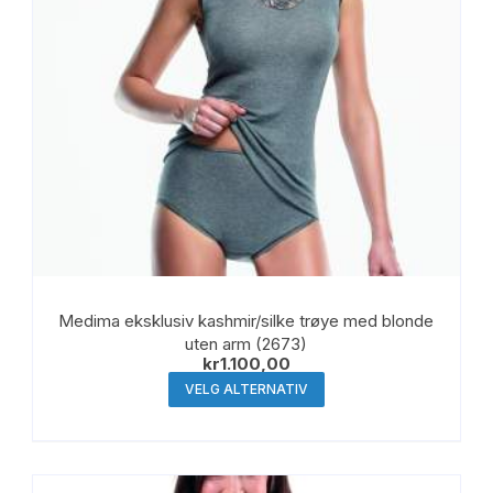
Medima eksklusiv kashmir/silke trøye med blonde
uten arm (2673)
kr
1.100,00
Dette
VELG ALTERNATIV
produktet
har
flere
varianter.