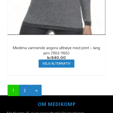
Medima varmende angora ulltrøye med print – lang
arm (1193-1195)
kr
840,00
Dette
VELG ALTERNATIV
produktet
har
flere
varianter.
1
2
→
Alternativene
kan
OM MEDIKOMP
velges
på