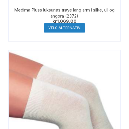
Medima Pluss luksuriøs trøye lang arm i silke, ull og
angora (2372)
kr
1.069,00
Dette
VELG ALTERNATIV
produktet
har
flere
varianter.
Alternativene
kan
velges
på
produktsiden