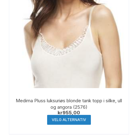
på
produktsiden
Medima Pluss luksuriøs blonde tank topp i silke, ull
og angora (2576)
kr
955,00
Dette
VELG ALTERNATIV
produktet
har