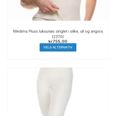
Medima Pluss luksuriøs singlet i silke, ull og angora
(2370)
kr
755,00
Dette
VELG ALTERNATIV
produktet
har
flere
varianter.
Alternativene
kan
velges
på
produktsiden