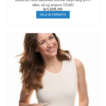
silke, ull og angora (2546)
kr
1.229,00
Dette
VELG ALTERNATIV
produktet
har
flere
varianter.
Alternativene
kan
velges
på
produktsiden