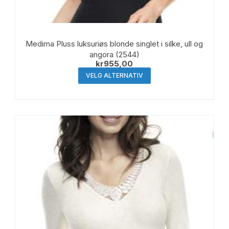
Medima Pluss luksuriøs blonde singlet i silke, ull og
angora (2544)
kr
955,00
Dette
VELG ALTERNATIV
produktet
har
flere
varianter.
Alternativene
kan
velges
på
produktsiden