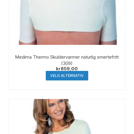
Medima Thermo Skuldervarmer naturlig smertefritt
(309)
kr
859,00
Dette
VELG ALTERNATIV
produktet
har
flere
varianter.
Alternativene
kan
velges
på