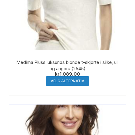
Medima Pluss luksuriøs blonde t-skjorte i silke, ull
og angora (2545)
kr
1.089,00
Dette
VELG ALTERNATIV
produktet
har
flere
varianter.
Alternativene
kan
velges