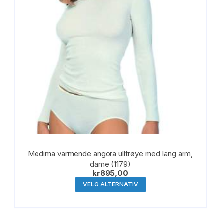
produktsiden
Medima varmende angora ulltrøye med lang arm,
dame (1179)
kr
895,00
Dette
VELG ALTERNATIV
produktet
har
flere