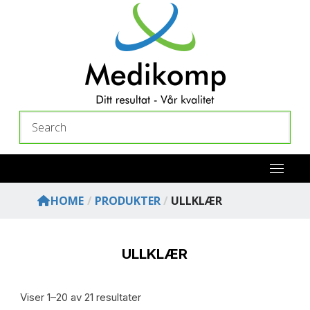
Skip
to
content
Search
HOME
/
PRODUKTER
/
ULLKLÆR
ULLKLÆR
Viser 1–20 av 21 resultater