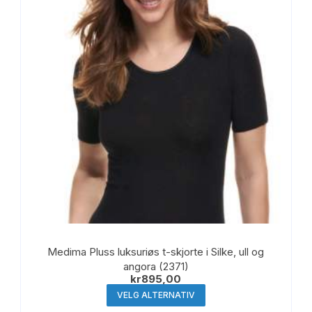
velges
på
produktsiden
Medima Pluss luksuriøs t-skjorte i Silke, ull og
angora (2371)
kr
895,00
Dette
VELG ALTERNATIV
produktet