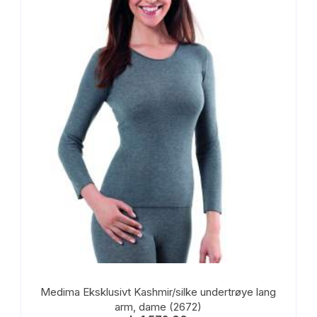
Alternativene
kan
velges
på
produktsiden
Medima Eksklusivt Kashmir/silke undertrøye lang
arm, dame (2672)