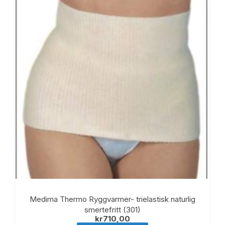
Alternativene
kan
velges
på
produktsiden
Medima Thermo Ryggvarmer- trielastisk naturlig
smertefritt (301)
kr
710,00