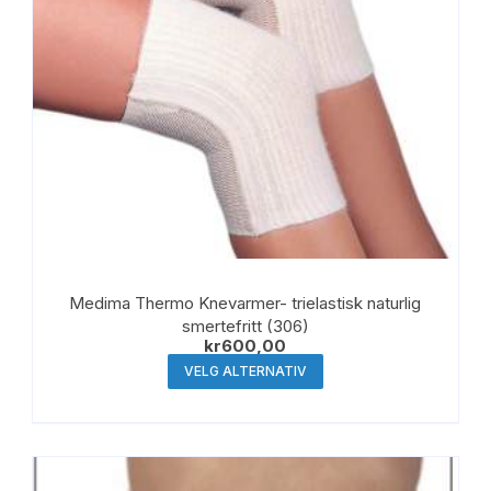
Medima Thermo Knevarmer- trielastisk naturlig
smertefritt (306)
kr
600,00
Dette
VELG ALTERNATIV
produktet
har
flere
varianter.