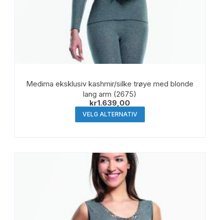
Medima eksklusiv kashmir/silke trøye med blonde
lang arm (2675)
kr
1.639,00
Dette
VELG ALTERNATIV
produktet
har
flere
varianter.
Alternativene
kan
velges
på
produktsiden