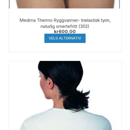
Medima Thermo Ryggvarmer- trielastisk tynn,
naturlig smertefritt (302)
kr
600,00
Dette
VELG ALTERNATIV
produktet
har
flere
varianter.
Alternativene
kan
velges
på
produktsiden