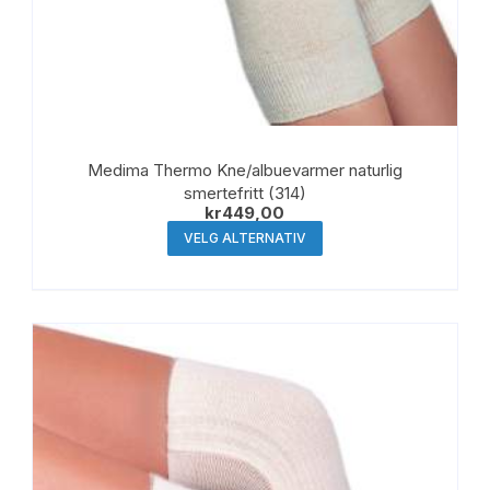
Medima Thermo Kne/albuevarmer naturlig
smertefritt (314)
kr
449,00
Dette
VELG ALTERNATIV
produktet
har
flere
varianter.
Alternativene
kan
velges
på
produktsiden