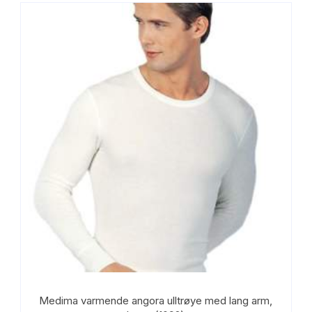
varianter.
Alternativene
kan
velges
på
produktsiden
Medima varmende angora ulltrøye med lang arm,