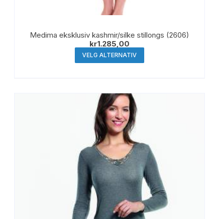
Medima eksklusiv kashmir/silke stillongs (2606)
kr
1.285,00
Dette
VELG ALTERNATIV
produktet
har
flere
varianter.
Alternativene
kan
velges
på
produktsiden