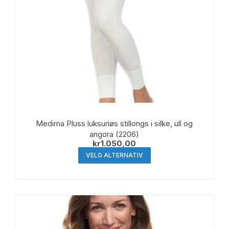
Medima Pluss luksuriøs stillongs i silke, ull og
angora (2206)
kr
1.050,00
Dette
VELG ALTERNATIV
produktet
har
flere
varianter.
Alternativene
kan