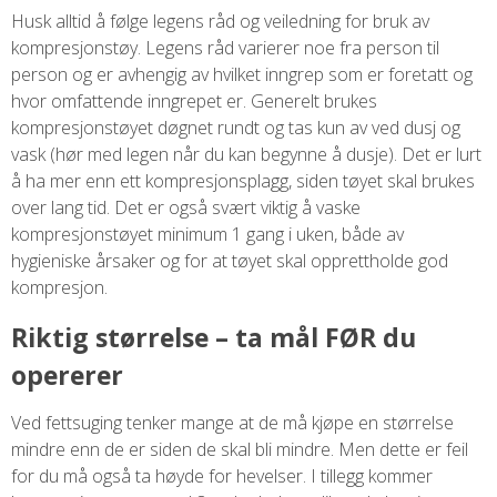
Husk alltid å følge legens råd og veiledning for bruk av
kompresjonstøy. Legens råd varierer noe fra person til
person og er avhengig av hvilket inngrep som er foretatt og
hvor omfattende inngrepet er. Generelt brukes
kompresjonstøyet døgnet rundt og tas kun av ved dusj og
vask (hør med legen når du kan begynne å dusje). Det er lurt
å ha mer enn ett kompresjonsplagg, siden tøyet skal brukes
over lang tid. Det er også svært viktig å vaske
kompresjonstøyet minimum 1 gang i uken, både av
hygieniske årsaker og for at tøyet skal opprettholde god
kompresjon.
Riktig størrelse – ta mål FØR du
opererer
Ved fettsuging tenker mange at de må kjøpe en størrelse
mindre enn de er siden de skal bli mindre. Men dette er feil
for du må også ta høyde for hevelser. I tillegg kommer