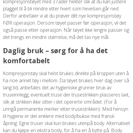
kompresjonstøyet med 3 rader hekter slik at du kan justere
plagget til å bli mindre etter hvert som hevelsen går ned.
Derfor anbefaler vi at du prøver ditt nye kompresjonstøy
FØR operasjon. Dersom tøyet passer før operasjon, vil det
også passe etter operasjon. Når tøyet ikke lengre passer og
det trengs en mindre størrelse, må det tas nye mål.
Daglig bruk – sørg for å ha det
komfortabelt
Kompresjonstøy skal helst brukes direkte på kroppen uten å
ha noe annet tøy i mellom. Da tøyet brukes hver dag over så
lang tid, anbefales det av hygieniske grunner bruk av
truseinnlegg, eventuelt truse der trusestrikken plasseres lavt,
slik at strikken ikke sitter i det opererte området. (For å
unngå permanente merker etter trusestrikken). Med hensyn
til hygiene er det enklere med body/bukse med fransk
åpning. Egne truser skal kun brukes utenpå body. Alternativet
kan du kjøpe en ekstra body, for å ha en å bytte på. Body