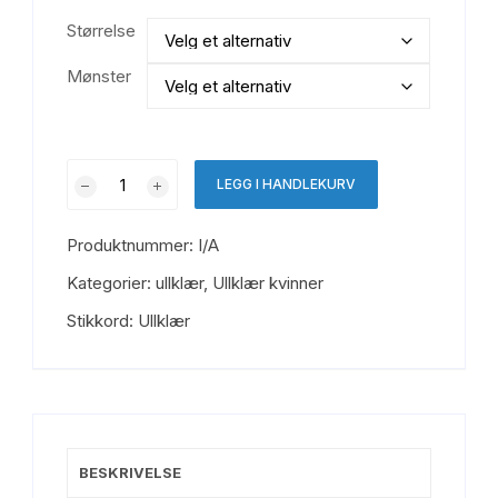
Størrelse
Mønster
Medima
LEGG I HANDLEKURV
varmende
angora
Produktnummer:
I/A
ulltrøye
med
Kategorier:
ullklær
,
Ullklær kvinner
print
Stikkord:
Ullklær
-
lang
arm
(1193-
1195)
antall
BESKRIVELSE