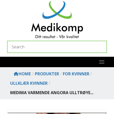
Skip
to
content
Search
HOME
/
PRODUKTER
/
FOR KVINNER
/
ULLKLÆR KVINNER
/
MEDIMA VARMENDE ANGORA ULLTRØYE...