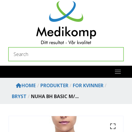
Skip
to
content
Search
HOME
/
PRODUKTER
/
FOR KVINNER
/
BRYST
/
NUHA BH BASIC M/...