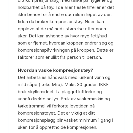
ditt kompresjonstøy, med tanke på hygiene og
holdbarhet på tøy. I de aller fleste tilfeller er det
ikke behov for å endre størrelse i løpet av den
tiden du bruker kompresjonstøy. Noen kan
oppleve at de må ned i størrelse etter noen
uker. Det kan avhenge av hvor mye fett/hud
som er fjernet, hvordan kroppen endrer seg og
kompresjonspåvirkningen på kroppen. Dette er
faktorer som er ulikt fra person til person.
Hvordan vaske kompresjonstøy?
Det anbefales håndvask med lunkent vann og
mild såpe (f.eks Milo). Maks 30 grader. IKKE
bruk skyllemiddel. La plagget lufttørke og
unngå direkte sollys. Bruk av vaskemaskin og
tørketrommel vil forkorte levetiden på
kompresjonstøyet. Det er viktig at ditt
kompresjonsplagg blir vasket minimum 1 gang i
uken for å opprettholde kompresjonen.