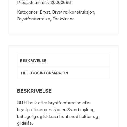
Produktnummer:
30000686
m/
lukking
Kategorier:
Bryst
,
Bryst re-konstruksjon
,
i
Brystforstørrelse
,
For kvinner
front
(Voe
2061)
antall
BESKRIVELSE
TILLEGGSINFORMASJON
BESKRIVELSE
BH til bruk etter brystforstørrelse eller
brystproteseoperasjoner. Svært myk og
behagelig og lukkes i front med hekter og
glidelås.