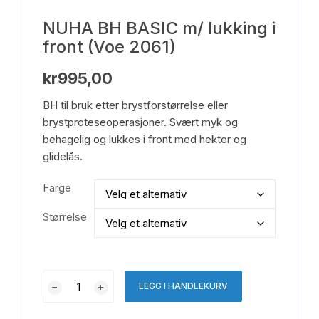
NUHA BH BASIC m/ lukking i
front (Voe 2061)
kr
995,00
BH til bruk etter brystforstørrelse eller
brystproteseoperasjoner. Svært myk og
behagelig og lukkes i front med hekter og
glidelås.
Farge
Størrelse
NUHA
LEGG I HANDLEKURV
BH
BASIC