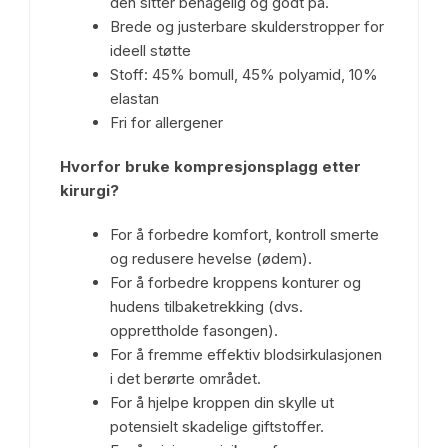
den sitter behagelig og godt på.
Brede og justerbare skulderstropper for
ideell støtte
Stoff: 45% bomull, 45% polyamid, 10%
elastan
Fri for allergener
Hvorfor bruke kompresjonsplagg etter
kirurgi?
For å forbedre komfort, kontroll smerte
og redusere hevelse (ødem).
For å forbedre kroppens konturer og
hudens tilbaketrekking (dvs.
opprettholde fasongen).
For å fremme effektiv blodsirkulasjonen
i det berørte området.
For å hjelpe kroppen din skylle ut
potensielt skadelige giftstoffer.