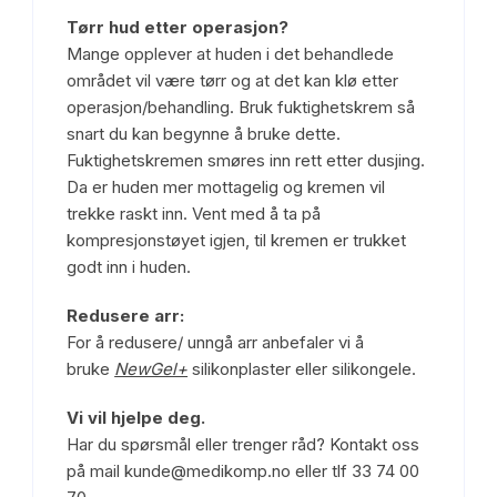
Tørr hud etter operasjon?
Mange opplever at huden i det behandlede
området vil være tørr og at det kan klø etter
operasjon/behandling. Bruk fuktighetskrem så
snart du kan begynne å bruke dette.
Fuktighetskremen smøres inn rett etter dusjing.
Da er huden mer mottagelig og kremen vil
trekke raskt inn. Vent med å ta på
kompresjonstøyet igjen, til kremen er trukket
godt inn i huden.
Redusere arr:
For å redusere/ unngå arr anbefaler vi å
bruke
NewGel+
silikonplaster eller silikongele.
Vi vil hjelpe deg.
Har du spørsmål eller trenger råd? Kontakt oss
på mail
kunde@medikomp.no
eller tlf 33 74 00