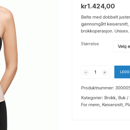
kr
1.424,00
Belte med dobbelt juste
gjennomgått keisersnitt, 
brokkoperasjon. Unisex
Størrelse
Magebelte
LEGG
2
panels
Produktnummer:
30000
(Voe
4023S)
Kategorier:
Brokk
,
Buk /
antall
For menn
,
Keisersnitt
,
Pl