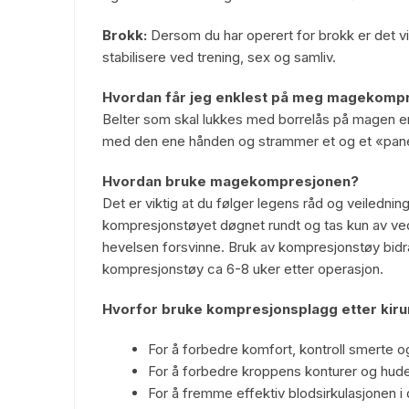
Brokk:
Dersom du har operert for brokk er det vi
stabilisere ved trening, sex og samliv.
Hvordan får jeg enklest på meg magekomp
Belter som skal lukkes med borrelås på magen er 
med den ene hånden og strammer et og et «panel» t
Hvordan bruke magekompresjonen?
Det er viktig at du følger legens råd og veiledni
kompresjonstøyet døgnet rundt og tas kun av ved
hevelsen forsvinne. Bruk av kompresjonstøy bidrar
kompresjonstøy ca 6-8 uker etter operasjon.
Hvorfor bruke kompresjonsplagg etter kiru
For å forbedre komfort, kontroll smerte 
For å forbedre kroppens konturer og hude
For å fremme effektiv blodsirkulasjonen i