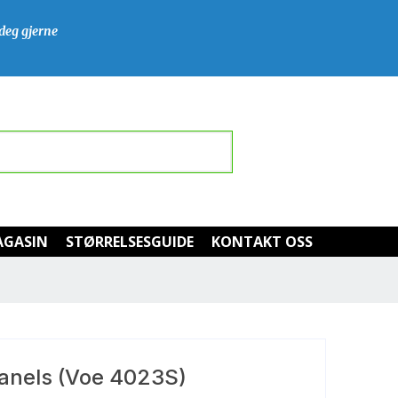
 deg gjerne
GASIN
STØRRELSESGUIDE
KONTAKT OSS
anels (Voe 4023S)