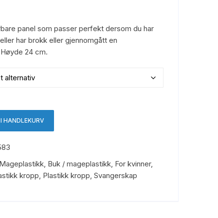
rbare panel som passer perfekt dersom du har
eller har brokk eller gjennomgått en
. Høyde 24 cm.
 I HANDLEKURV
583
 Mageplastikk
,
Buk / mageplastikk
,
For kvinner
,
astikk kropp
,
Plastikk kropp
,
Svangerskap