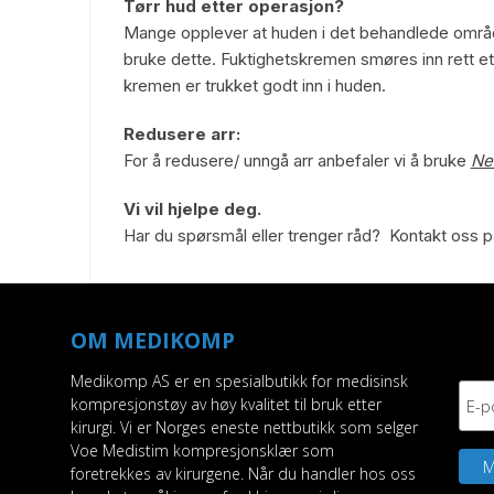
Tørr hud etter operasjon?
Mange opplever at huden i det behandlede området
bruke dette. Fuktighetskremen smøres inn rett ett
kremen er trukket godt inn i huden.
Redusere arr:
For å redusere/ unngå arr anbefaler vi å bruke
Ne
Vi vil hjelpe deg.
Har du spørsmål eller trenger råd? Kontakt oss p
OM MEDIKOMP
Medikomp AS er en spesialbutikk for medisinsk
kompresjonstøy av høy kvalitet til bruk etter
kirurgi. Vi er Norges eneste nettbutikk som selger
Voe Medistim kompresjonsklær som
foretrekkes av kirurgene. Når du handler hos oss