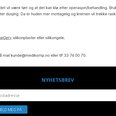
 vil være tørr og at det kan klø etter operasjon/behandling. Br
er dusjing. Da er huden mer mottagelig og kremen vil trekke raskt
wGel+
silikonplaster eller silikongele.
å mail
kunde@medikomp.no
eller tlf 33 74 00 70.
NYHETSBREV