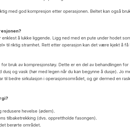
ktig med god kompresjon etter operasjonen. Beltet kan også brukes
resjonen?
enklest å lukke liggende. Ligg ned med en pute under hodet som s
il riktig stramhet. Rett etter operasjon kan det være kjekt å få hj
ng for bruk av kompresjonstøy. Dette er en del av behandlingen for
 dusj og vask (hør med legen når du kan begynne å dusje). Jo me
 til bedre sirkulasjon i operasjonsområdet, og gir dermed en rask
rgi?
og redusere hevelse (ødem).
ns tilbaketrekking (dvs. opprettholde fasongen).
 det berørte området.