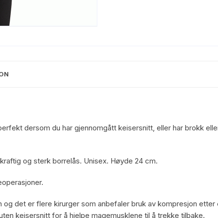
ON
erfekt dersom du har gjennomgått keisersnitt, eller har brokk el
kraftig og sterk borrelås. Unisex. Høyde 24 cm.
eoperasjoner.
on og det er flere kirurger som anbefaler bruk av kompresjon ett
en keisersnitt for å hjelpe magemusklene til å trekke tilbake.