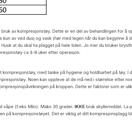
or bruk av kompresjonstøy. Dette er en del av behandlingen for å op
kun av ved dusj og vask (hør med legen når du kan begynne å dusj
Husk at du skal ha plagget på hele tiden. Jo mer du bruker brysth
resjonstøy ca 4-8 uker etter operasjon.
t kompresjonstøy, med tanke på hygiene og holdbarhet på tøy. I de a
ompresjonstøy. Noen kan oppleve at de må ned i størrelse etter n
mpresjonspåvirkningen på kroppen. Dette er faktorer som er ulikt 
d såpe (f.eks Milo). Maks 30 grader.
IKKE
bruk skyllemiddel. La p
en på kompresjonstøyet. Det er viktig at ditt kompresjonsplagg bl