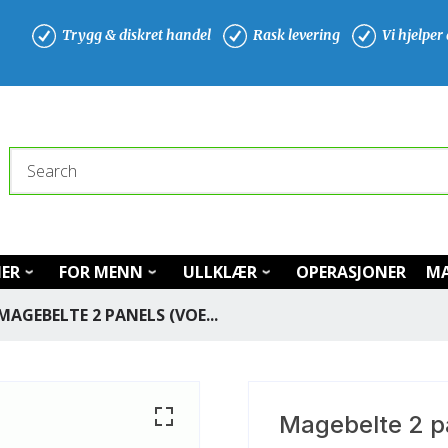
Trygg & diskret handel
Rask levering
Vi hjelper
Search
NER
FOR MENN
ULLKLÆR
OPERASJONER
MA
MAGEBELTE 2 PANELS (VOE...
Magebelte 2 p