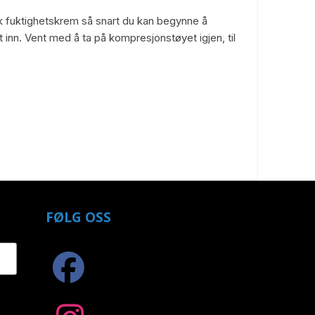
uk fuktighetskrem så snart du kan begynne å
 inn. Vent med å ta på kompresjonstøyet igjen, til
FØLG OSS
fab
fa-
facebook
fab