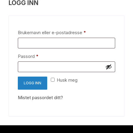
LOGG INN
Påkrevd
Brukernavn eller e-postadresse
*
Påkrevd
Passord
*
Husk meg
LOGG INN
Mistet passordet ditt?