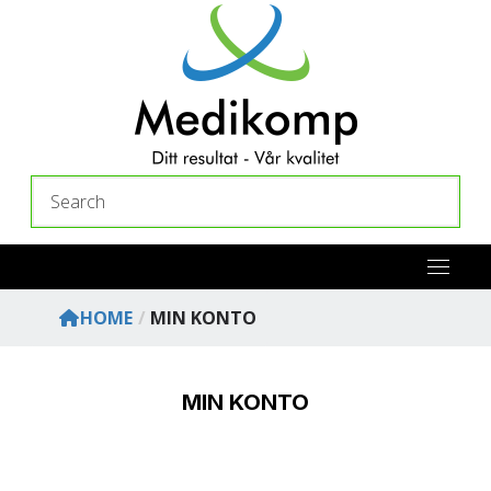
Skip
to
content
Search
HOME
/
MIN KONTO
MIN KONTO
Hjem
Min konto